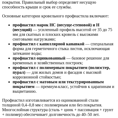
покрытия. Правильный выбор определяет несущую
способность крыши и срок ее службы.
Основные категории кровельного профнастила включают:
профнастил марок НС (несуще-стеновой) и Н
(несущий)
— усиленный профиль высотой от 35 до 75
мм для скатных и плоских кровель с высокими
снеговыми нагрузками;
профнастил с капиллярной канавкой
— специальная
форма для герметичного стыка листов, исключающая
затекание воды;
профнастил оцинкованный
— базовое решение для
временных и хозяйственных построек;
профнастил с полимерным покрытием (полиэстер,
пурал)
— для жилых домов и фасадов с высокой
коррозионной стойкостью;
профнастил с матовым или текстурированным
покрытием
— премиум-класс, устойчив к царапинам и
выцветанию.
Профнастил изготавливается из оцинкованной стали
толщиной 0,4–0,8 мм с полимерным или без покрытия.
Многослойная структура (сталь + цинк + пассивация + грунт
+ полимер) обеспечивает долговечность до 40–50 лет.