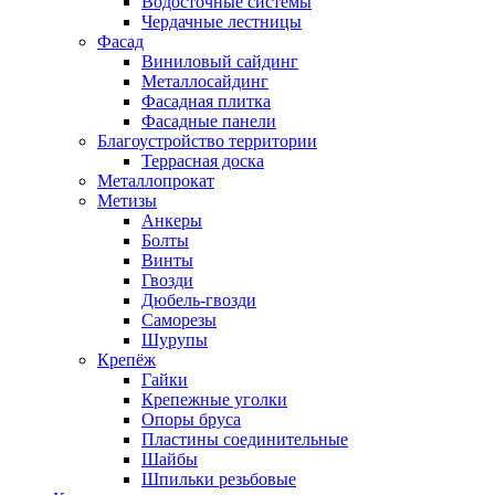
Водосточные системы
Чердачные лестницы
Фасад
Виниловый сайдинг
Металлосайдинг
Фасадная плитка
Фасадные панели
Благоустройство территории
Террасная доска
Металлопрокат
Метизы
Анкеры
Болты
Винты
Гвозди
Дюбель-гвозди
Саморезы
Шурупы
Крепёж
Гайки
Крепежные уголки
Опоры бруса
Пластины соединительные
Шайбы
Шпильки резьбовые